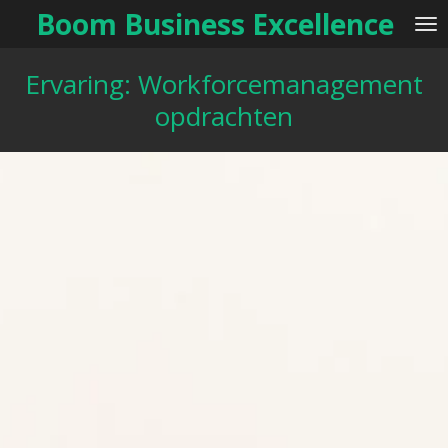
Boom Business Excellence
Ga
direct
naar
Ervaring: Workforcemanagement
de
opdrachten
hoofdinhoud