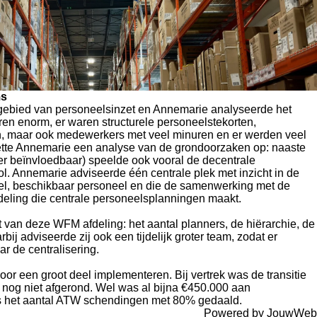
ms
t gebied van personeelsinzet en Annemarie analyseerde het
en enorm, er waren structurele personeelstekorten,
, maar ook medewerkers met veel minuren en er werden veel
te Annemarie een analyse van de grondoorzaken op: naaste
r beïnvloedbaar) speelde ook vooral de decentrale
l. Annemarie adviseerde één centrale plek met inzicht in de
l, beschikbaar personeel en die de samenwerking met de
eling die centrale personeelsplanningen maakt.
van deze WFM afdeling: het aantal planners, de hiërarchie, de
bij adviseerde zij ook een tijdelijk groter team, zodat er
ar de centralisering.
r een groot deel implementeren. Bij vertrek was de transitie
g nog niet afgerond. Wel was al bijna €450.000 aan
s het aantal ATW schendingen met 80% gedaald.
Powered by
JouwWeb